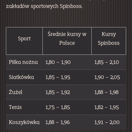
zakładów sportowych Spinboss.
Średnie kursy w
Kursy
Sport
Polsce
Spinboss
Piłka nożna
1,80 – 1,90
1,85 – 2,10
Siatkówka
1,85 – 1,95
1,90 – 2,05
Żużel
1,85 – 1,92
1,88 – 1,98
Tenis
1,75 – 1,85
1,82 – 1,95
Koszykówka
1,88 – 1,96
1,91 – 2,00