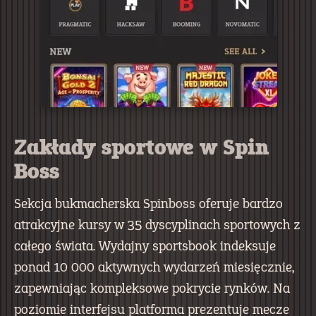
Zakłady sportowe w Spin
Boss
Sekcja bukmacherska Spinboss oferuje bardzo
atrakcyjne kursy w 35 dyscyplinach sportowych z
całego świata. Wydajny sportsbook indeksuje
ponad 10 000 aktywnych wydarzeń miesięcznie,
zapewniając kompleksowe pokrycie rynków. Na
poziomie interfejsu platforma prezentuje mecze