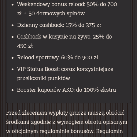
Weekendowy bonus reload: 50% do 700
zł + 50 darmowych spinów
Dzienny cashback: 15% do 375 zł
Cashback w kasynie na żywo: 25% do
450 zł
Reload sportowy: 60% do 900 zł
VIP Status Boost: coraz korzystniejsze
przeliczniki punktów
Booster kuponów AKO: do 100% ekstra
Przed zleceniem wypłaty gracze muszą obrócić
środkami zgodnie z wymogiem obrotu opisanym
w oficjalnym regulaminie bonusów. Regulamin