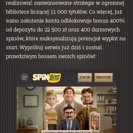
realizować zaawansowane strategie w ogromnej
bibliotece liczącej 11 000 tytułów. Co więcej, już
samo założenie konta odblokowuje bonus 400%
od depozytu do 22 500 zł oraz 400 darmowych
spinów, które maksymalizują potencjał wypłat na
start. Wypróbuj serwis już dziś i zostań
prawdziwym bossem swoich spinów!