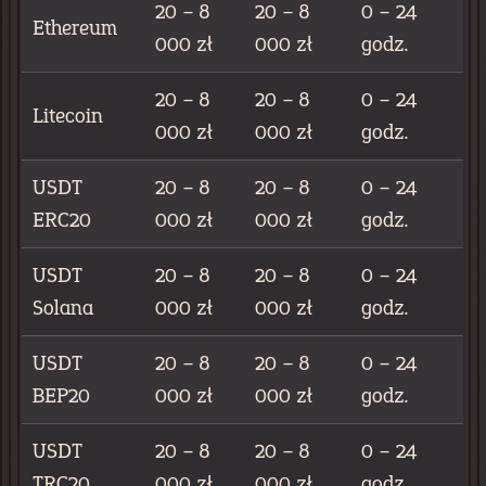
20 – 8
20 – 8
0 – 24
Ethereum
000 zł
000 zł
godz.
20 – 8
20 – 8
0 – 24
Litecoin
000 zł
000 zł
godz.
USDT
20 – 8
20 – 8
0 – 24
ERC20
000 zł
000 zł
godz.
USDT
20 – 8
20 – 8
0 – 24
Solana
000 zł
000 zł
godz.
USDT
20 – 8
20 – 8
0 – 24
BEP20
000 zł
000 zł
godz.
USDT
20 – 8
20 – 8
0 – 24
TRC20
000 zł
000 zł
godz.