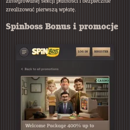
zintegrowanej sekcji płatności i bezpiecznie
zrealizować pierwszą wpłatę.
Spinboss Bonus i promocje