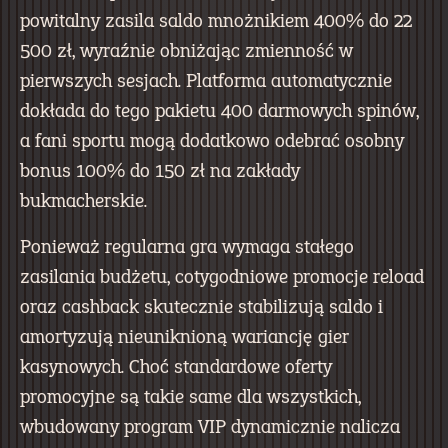
powitalny zasila saldo mnożnikiem 400% do 22
500 zł, wyraźnie obniżając zmienność w
pierwszych sesjach. Platforma automatycznie
dokłada do tego pakietu 400 darmowych spinów,
a fani sportu mogą dodatkowo odebrać osobny
bonus 100% do 150 zł na zakłady
bukmacherskie.
Ponieważ regularna gra wymaga stałego
zasilania budżetu, cotygodniowe promocje reload
oraz cashback skutecznie stabilizują saldo i
amortyzują nieuniknioną wariancję gier
kasynowych. Choć standardowe oferty
promocyjne są takie same dla wszystkich,
wbudowany program VIP dynamicznie nalicza