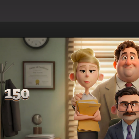
+ 150