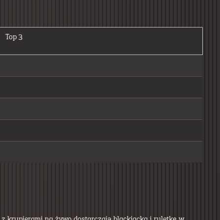
Top 3
z krupierami na żywo dostarczają blackjacka i ruletkę w