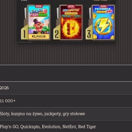
2026
11 000+
Sloty, kasyno na żywo, jackpoty, gry stołowe
Play'n GO, Quickspin, Evolution, NetEnt, Red Tiger