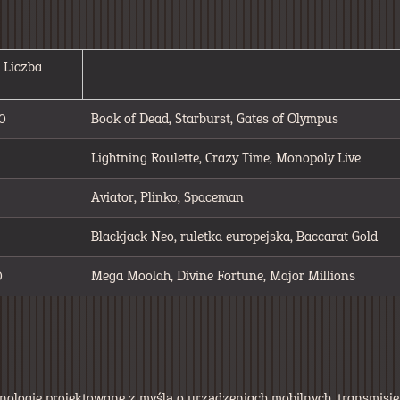
Liczba
0
Book of Dead, Starburst, Gates of Olympus
Lightning Roulette, Crazy Time, Monopoly Live
Aviator, Plinko, Spaceman
Blackjack Neo, ruletka europejska, Baccarat Gold
0
Mega Moolah, Divine Fortune, Major Millions
nologie projektowane z myślą o urządzeniach mobilnych, transmisje 